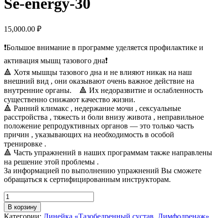
Se-energy-30
15,000.00
₽
❗Большое внимание в программе уделяется профилактике и
активация мышц тазового дна❗⠀
🔺 Хотя мышцы тазового дна и не влияют никак на наш
внешний вид , они оказывают очень важное действие на
внутренние органы. ⠀🔺 Их недоразвитие и ослабленность
существенно снижают качество жизни.⠀
🔺 Ранний климакс , недержание мочи , сексуальные
расстройства , тяжесть и боли внизу живота , неправильное
положение репродуктивных органов — это только часть
причин , указывающих на необходимость в особой
тренировке . ⠀
🔺 Часть упражнений в наших программам также направлены
на решение этой проблемы .⠀
За информацией по выполнению упражнений Вы сможете
обращаться к сертифицированным инструкторам.
Количество
товара
В корзину
Se-
Категории:
Линейка «Тазобедренный сустав. Лимфодренаж»
,