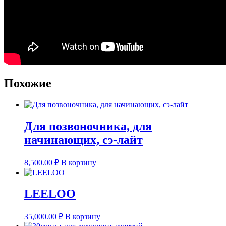
Похожие
Для позвоночника, для
начинающих, сэ-лайт
8,500.00
₽
В корзину
LEELOO
35,000.00
₽
В корзину